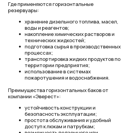
Нестандартное оборудование
Отправить
Контакты
+7 (995) 856-22-32
info@everesttm.ru
г. Пермь, ул. Промышленная, 115
ОСТАВИТЬ ЗАЯВКУ