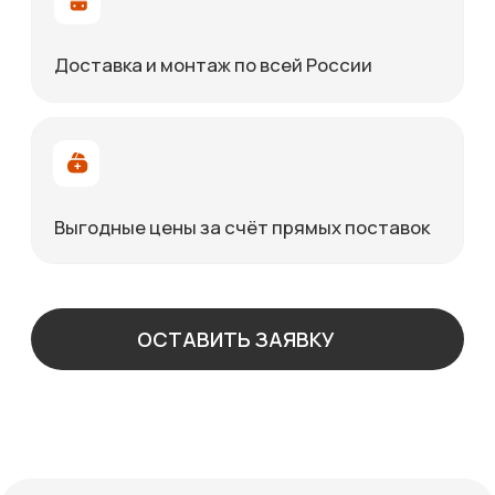
Все баки и резервуары изготавливаются из
нержавеющей стали AISI 304, 316 или
углеродистой стали с антикоррозийным
покрытием. Объём подбирается
индивидуально — от 0,5 до 100 м³. Продукция
проходит контроль сварных соединений,
испытания на герметичность и
гидравлические проверки.
Где применяются горизонтальные
резервуары:
хранение дизельного топлива, масел,
воды и реагентов;
накопление химических растворов и
технических жидкостей;
подготовка сырья в производственных
процессах;
транспортировка жидких продуктов по
территории предприятия;
использование в системах
пожаротушения и водоснабжения.
Преимущества горизонтальных баков от
компании «Эверест»:
устойчивость конструкции и
безопасность эксплуатации;
простота обслуживания и удобный
доступ к люкам и патрубкам;
возможность подземного или