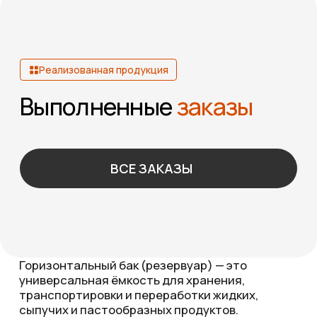
наземного размещения;
индивидуальное проектирование под
любые условия работы;
поставка под ключ — от расчёта до
монтажа.
Компания «Эверест» производит
горизонтальные баки и резервуары по
индивидуальным чертежам и техническим
заданиям заказчика. Мы обеспечиваем
Error get alias
точность изготовления, герметичность и
долговечность конструкции при эксплуатации
в самых разных климатических и
технологических условиях.
Если вам требуется надёжный
горизонтальный бак для хранения или
транспортировки жидкости, закажите расчёт
стоимости в компании «Эверест». Мы
подберём оптимальное решение под ваши
задачи и гарантируем высокое качество и срок
службы оборудования.