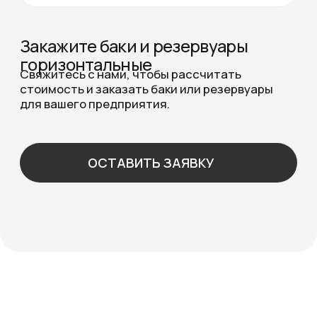
ВСЕ ЗАКАЗЫ
Реализованная продукция
Выполненные
заказы
ВСЕ ЗАКАЗЫ
Горизонтальный бак (резервуар) — это
универсальная ёмкость для хранения,
транспортировки и переработки жидких,
сыпучих и пастообразных продуктов.
Благодаря устойчивой цилиндрической форме
и низкому центру тяжести, такие резервуары
широко применяются в нефтехимической,
пищевой, сельскохозяйственной и