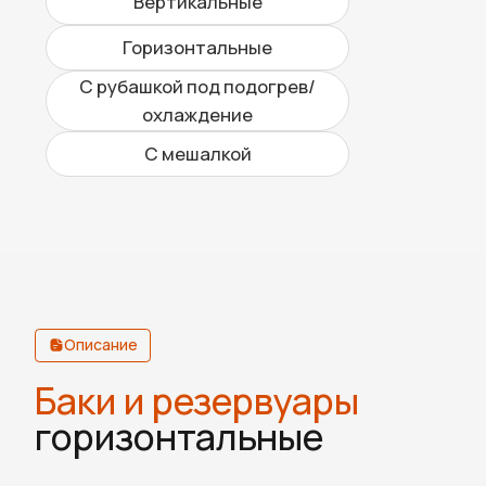
Установка на опоры, лапы или раму
Цилиндрическая форма с
эллиптическими или плоскими днищами
Возможность теплоизоляции, рубашки
под подогрев или охлаждение
Изготовление по чертежам и ТЗ
заказчика
01
Производство
и проектирование
Мы разрабатываем баки
и резервуарывертикальные под
конкретные задачи заказчика.