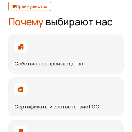
коммунальной отраслях. Конструкция
отличается прочностью, надёжностью и
возможностью размещения как в помещениях,
так и на открытых площадках.
В отличие от вертикальных ёмкостей,
горизонтальные баки обеспечивают удобство
транспортировки и простоту монтажа на
опоры или раму. Они равномерно
распределяют нагрузку по длине корпуса, что
особенно важно при хранении и перекачивании
большого объёма жидкости. По требованию
заказчика баки могут оснащаться
теплоизоляцией, рубашкой под подогрев или
охлаждение, а также системой контроля
температуры и уровня.
Конструкция горизонтального бака включает:
цилиндрический корпус с
эллиптическими или плоскими
днищами;
опоры, лапы или раму для установки;
патрубки для залива, слива и
вентиляции;
ревизионный люк и технологические
штуцеры;
при необходимости — рубашку,
теплоизоляцию и арматуру.