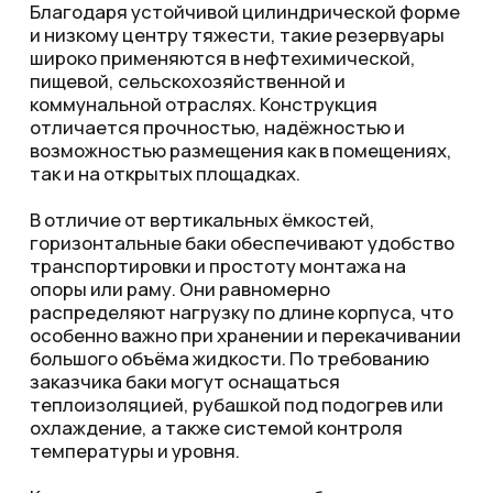
Контакты
Мы всегда готовы
помочь подобрать
оборудование
Телефон
+7 (995)856-22-32
Email
info@everesttm.ru
Адрес
г Пермь, ул. Промышленная, 115
Реквизиты
Открыть