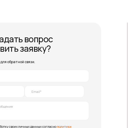
х данных согласно
политики
_
ки
вание