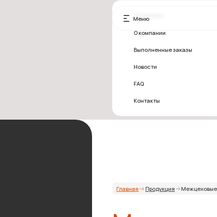
Продукция
Меню
info@evere
О компании
Выполненные заказы
Новости
FAQ
Контакты
Главная
Продукция
Межцеховые тележки безрельс
Межцеховые 