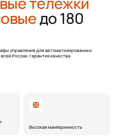
е
до 180
я для автоматизированных
арантия качества.
ысокая манёвренность