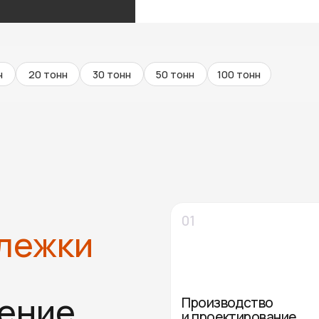
01
жки
ие
Производство
и проектирование
Наши специалисты разрабатывают схемы
и компоновку шкафов управления,
подбирают оптимальное оборудование
тных
и производят сборку на собственных
,
мощностях.
ью
02