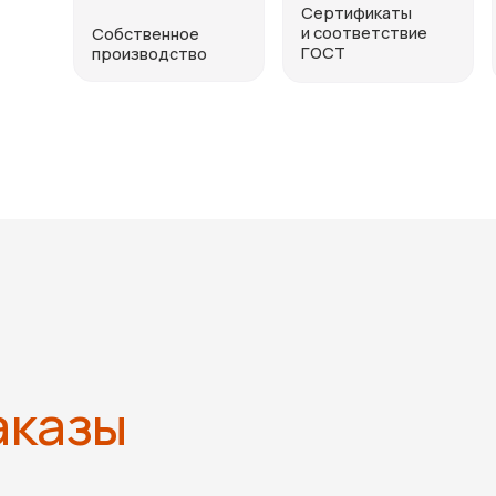
азы
ВС