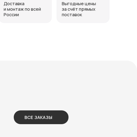
Е ЗАКАЗЫ
_
_
_