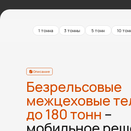
Описание
Безрельсовые
межцеховые теле
до 180 тонн
–
мобильное решен
Безрельсовые межцеховые тележки — это удобный
и мобильный транспорт для перемещения крупногабари
и тяжёлых грузов внутри предприятия. Мы проектируем
изготавливаем и поставляем тележки грузоподъёмност
до 180 тонн.