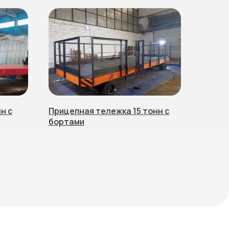
_
нн с
Прицепная тележка 15 тонн с
вопрос
бортами
явку?
зи.