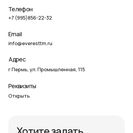
без рельсов;
Опции: электропривод, дистанционное
управление, поворотная ось;
Изготовление по чертежам и
техническому заданию заказчика.
Где применяются безрельсовые межцеховые
тележки:
в производственных и сборочных цехах
для транспортировки деталей и
оборудования;
на складах и логистических терминалах
для перемещения паллет и
контейнеров;
на машиностроительных и
металлургических предприятиях для
доставки заготовок;
в ремонтных зонах и сервисных центрах
для перемещения агрегатов и узлов;
при монтаже и сборке
крупногабаритных изделий, где нужна
мобильность.
Преимущества безрельсовых тележек от
компании «Эверест»:
не требуют прокладки рельсов —
быстрый ввод в эксплуатацию;
высокая манёвренность и возможность