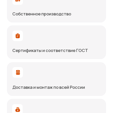
Email
info@everesttm.ru
Адрес
г Пермь, ул. Промышленная, 115
Реквизиты
Открыть
Хотите задать
вопрос или оставить
заявку?
Оставьте контакты для обратной
связи.