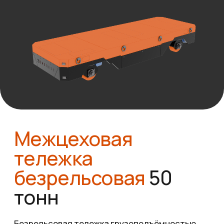
Межцеховая
тележка
безрельсовая
50
тонн
Безрельсовая тележка грузоподъёмностью
50 тонн. Лёгкая и манёвренная конструкция.
Производство межцеховых тележек без
рельсов.
ОСТАВИТЬ ЗАЯВКУ
Отсутствие необходимости
прокладки рельсов
Высокая манёвренность