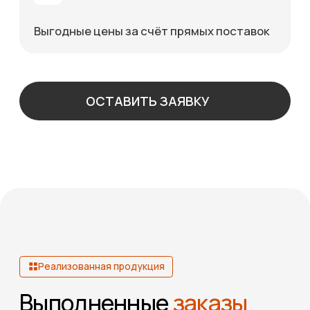
Я согласен на обработку своих личных
данных согласно
политики
конфиденциальности
Отправить
Межцеховая тележка безрельсовая 50 тонн —
это универсальное транспортное
оборудование для перемещения грузов по
ровным поверхностям без необходимости
прокладки рельсового пути. Такие тележки
используются на производственных
предприятиях, складах и в цехах, где
Error get alias