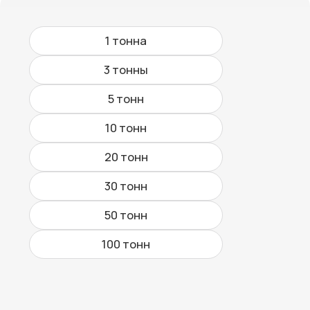
Описание
Безрельсовая
межцеховая тележка
50 тонн
– мобильное
решение
Безрельсовые межцеховые тележки — это
удобный и мобильный транспорт для
перемещения крупногабаритных и тяжёлых
грузов внутри предприятия. Мы проектируем,
изготавливаем и поставляем тележки
грузоподъёмностью 50 тонн.
01
Производство
и проектирование
Наши специалисты разрабатывают
схемы и компоновку шкафов управления,
подбирают оптимальное оборудование