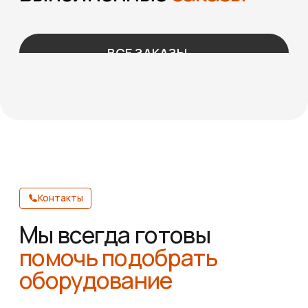
требуется гибкая транспортировка тяжёлых
грузов по различным маршрутам.
Главное преимущество безрельсовых тележек
— мобильность и независимость от путей.
Оборудование свободно перемещается по
бетонным, асфальтированным или
промышленных полам, позволяя быстро
менять маршрут в зависимости от задач.
Тележки могут быть оснащены ручным или
электрическим приводом, а также
дистанционным управлением.
Конструкция межцеховой безрельсовой
тележки включает:
прочную раму и платформу из
конструкционной стали;
колёсную базу с промышленными
колёсами или роликами;
рулевое управление или электропривод
с контроллером;
фиксаторы для безопасного крепления
груза;
аккумуляторный блок (для
электрических моделей).
Особенности:
Грузоподъёмность 50 тонн;
Передвижение по ровной поверхности